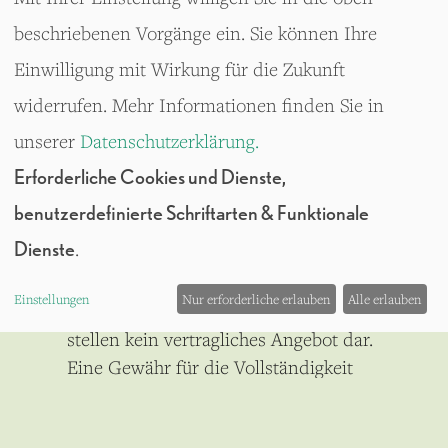
T:
+49(0)40 607 734 50
beschriebenen Vorgänge ein. Sie können Ihre
F:
+49(0)40 607 734 510
Einwilligung mit Wirkung für die Zukunft
info@quest-investment.com
www.quest-investment.com
widerrufen. Mehr Informationen finden Sie in
unserer
Datenschutzerklärung.
Steuer-Nr.: 48/718/06107
Erforderliche Cookies und Dienste,
Amtsgericht Hamburg
benutzerdefinierte Schriftarten & Funktionale
HRB 142343
Dienste
.
Alle Angaben auf dieser Website
Einstellungen
Nur erforderliche erlauben
Alle erlauben
dienen nur der Information und
stellen kein vertragliches Angebot dar.
Eine Gewähr für die Vollständigkeit
der Informationen wird nicht
übernommen. Das Bildmaterial dient