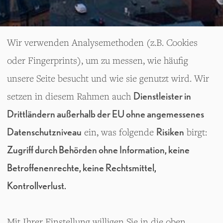
Wir verwenden Analysemethoden (z.B. Cookies
oder Fingerprints), um zu messen, wie häufig
unsere Seite besucht und wie sie genutzt wird. Wir
setzen in diesem Rahmen auch
Dienstleister in
O
Drittländern außerhalb der EU ohne angemessenes
p
Datenschutzniveau
ein, was folgende
Risiken
birgt:
EIN PROJEKT VON
e
Quest Development GmbH
Zugriff durch Behörden ohne Information, keine
n
Geschäftsführer:
M
Betroffenenrechte, keine Rechtsmittel,
Erck Rickmers, Kira Groth, Nils
e
Kontrollverlust.
Femmer
n
Warburgstraße 18 · 20354 Hamburg
u
Mit Ihrer Einstellung willigen Sie in die oben